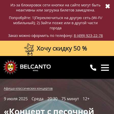
✖
Из-за блокировок сети кнопки на сайте могут быть
неактивны или загрузка билетов замедлена.
Попробуйте: 1)Переключиться на другую сеть (Wi-Fi/
мобильный); 2) Зайти позже или в другой части
города
Заказ можно оформить по телефону:
8 (499) 923-22-78
Хочу скидку 50 %
8 (499) 923-22-78
8 (800) 770-09-71
Купить билет
Фотографии
Отзывы
Афиша классических концертов
для регионов
с 10:00 до 20:00
9 июля 2025
Среда
20:30
75 минут
12+
Вопросы и ответы
Схема зала
«Концерт с песочной