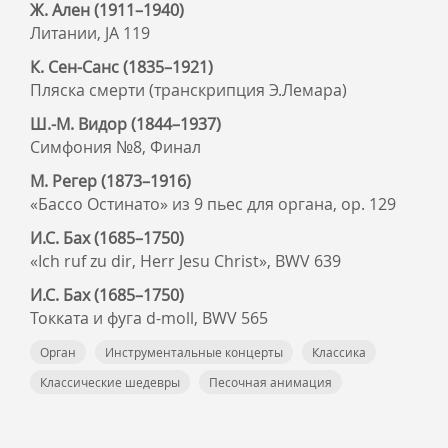
Ж. Ален (1911–1940)
Литании, JA 119
К. Сен-Санс (1835–1921)
Пляска смерти (транскрипция Э.Лемара)
Ш.-М. Видор (1844–1937)
Симфония №8, Финал
М. Регер (1873–1916)
«Бассо Остинато» из 9 пьес для органа, op. 129
И.С. Бах (1685–1750)
«Ich ruf zu dir, Herr Jesu Christ», BWV 639
И.С. Бах (1685–1750)
Токката и фуга d-moll, BWV 565
Орган
Инструментальные концерты
Классика
Классические шедевры
Песочная анимация