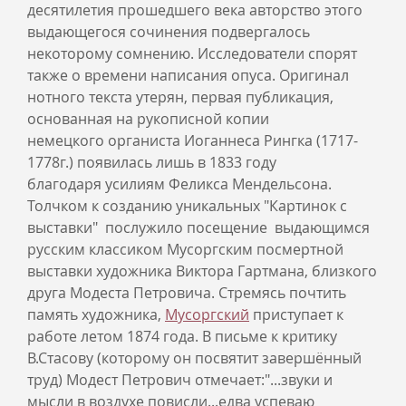
десятилетия прошедшего века авторство этого
выдающегося сочинения подвергалось
некоторому сомнению. Исследователи спорят
также о времени написания опуса. Оригинал
нотного текста утерян, первая публикация,
основанная на рукописной копии
немецкого органиста Иоганнеса Рингка (1717-
1778г.) появилась лишь в 1833 году
благодаря усилиям Феликса Мендельсона.
Толчком к созданию уникальных "Картинок с
выставки" послужило посещение выдающимся
русским классиком Мусоргским посмертной
выставки художника Виктора Гартмана, близкого
друга Модеста Петровича. Стремясь почтить
память художника,
Мусоргский
приступает к
работе летом 1874 года. В письме к критику
В.Стасову (которому он посвятит завершённый
труд) Модест Петрович отмечает:"...звуки и
мысли в воздухе повисли...едва успеваю