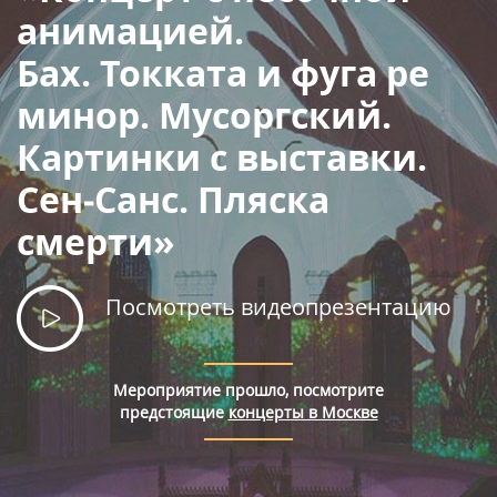
Правила покупки билетов
анимацией.
Бах. Токката и фуга ре
минор. Мусоргский.
Картинки с выставки.
Сен‑Санс. Пляска
смерти»
Посмотреть видеопрезентацию
Мероприятие прошло, посмотрите
предстоящие
концерты в Москве