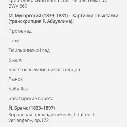
Трио-супер «Nun komm, der Heiden Heiland»,
BWV 660
М. Мусоргский (1839–1881) – Картинки с выставки
(транскрипция Р. Абдуллина):
Променад
Гном
Тюильрийский сад
Быдло
Балет невылупившихся птенцов
Рынок
Баба Яга
Богатырские ворота
Й. Брамс (1833–1897)
Хоральная прелюдия «Herzlich tut mich
verlangen», op.122