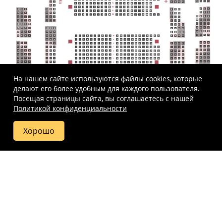
На нашем сайте используются файлы cookies, которые
делают его более удобным для каждого пользователя.
Посещая страницы сайта, вы соглашаетесь c нашей
Политикой конфиденциальности
Хорошо
Купить
Фото
Отзывы
Вопросы
Схема
билет
и ответы
зала
Афиша
Орган
Вопросы и ответы
Библиотека композиторов