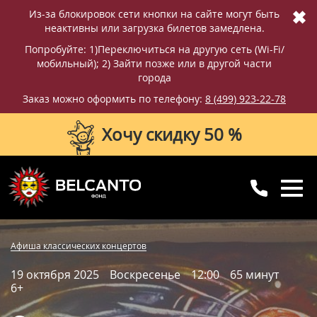
✖
Из-за блокировок сети кнопки на сайте могут быть
неактивны или загрузка билетов замедлена.
Попробуйте: 1)Переключиться на другую сеть (Wi-Fi/
мобильный); 2) Зайти позже или в другой части
города
Заказ можно оформить по телефону:
8 (499) 923-22-78
Хочу скидку 50 %
8 (499) 923-22-78
8 (800) 770-09-71
Купить билет
Фотографии
Отзывы
Афиша классических концертов
для регионов
с 10:00 до 20:00
19 октября 2025
Воскресенье
12:00
65 минут
Вопросы и ответы
Схема зала
6+