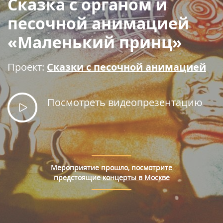
Сказка с органом и
Правила покупки билетов
песочной анимацией
«Маленький принц»
Проект:
Сказки с песочной анимацией
Посмотреть видеопрезентацию
Мероприятие прошло, посмотрите
предстоящие
концерты в Москве