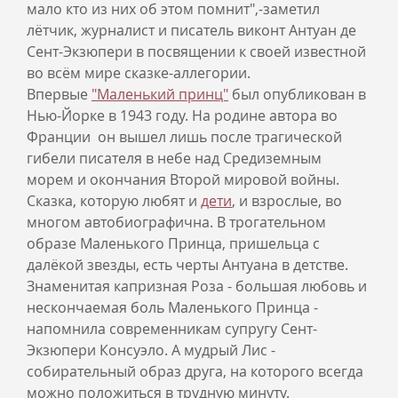
мало кто из них об этом помнит",-заметил
лётчик, журналист и писатель виконт Антуан де
Сент-Экзюпери в посвящении к своей известной
во всём мире сказке-аллегории.
Впервые
"Маленький принц"
был опубликован в
Нью-Йорке в 1943 году. На родине автора во
Франции он вышел лишь после трагической
гибели писателя в небе над Средиземным
морем и окончания Второй мировой войны.
Сказка, которую любят и
дети
, и взрослые, во
многом автобиографична. В трогательном
образе Маленького Принца, пришельца с
далёкой звезды, есть черты Антуана в детстве.
Знаменитая капризная Роза - большая любовь и
нескончаемая боль Маленького Принца -
напомнила современникам супругу Сент-
Экзюпери Консуэло. А мудрый Лис -
собирательный образ друга, на которого всегда
можно положиться в трудную минуту.