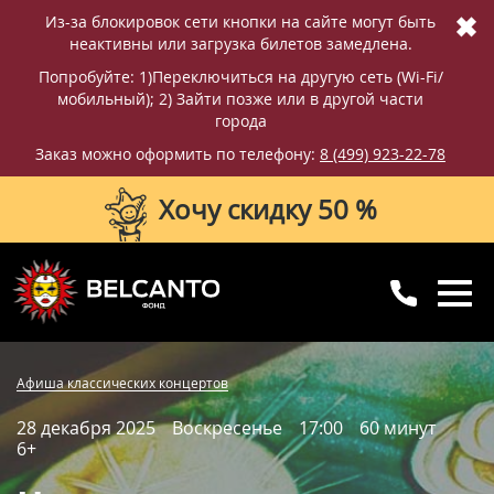
✖
Из-за блокировок сети кнопки на сайте могут быть
неактивны или загрузка билетов замедлена.
Попробуйте: 1)Переключиться на другую сеть (Wi-Fi/
мобильный); 2) Зайти позже или в другой части
города
Заказ можно оформить по телефону:
8 (499) 923-22-78
Хочу скидку 50 %
8 (499) 923-22-78
8 (800) 770-09-71
Фотографии
Отзывы
Афиша классических концертов
для регионов
с 10:00 до 20:00
28 декабря 2025
Воскресенье
17:00
60 минут
Вопросы и ответы
Схема зала
6+