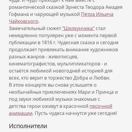
чуда. И чудо приходит к нам вместе с
романтической сказкой Эрнеста Теодора Амадея
Гофмана и чарующей музыкой
Петра Ильича
Чайковского
.
Замечательный сюжет
"Щелкунчика"
стал
немедленно популярен уже с момента первой
публикации в 1816 г. Чудесная сказка и сегодня
продолжает привлекать внимание художников
разных жанров - живописцев,
кинематографистов, мультипликаторов - и
остаётся любимой новогодней историей для
всех, кто верит в торжество Добра и Любви.
В этом концерте вы снова услышите о
необычайных приключениях Мари и Принца и
под звуки любимой музыки знакомые с
детства герои оживут в красочной
песочной
анимации
. Пусть чудеса начнутся уже сегодня!
Исполнители