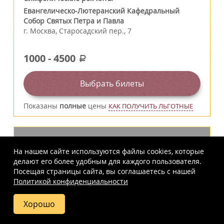
Евангелическо-Лютеранский Кафедральный
Собор Святых Петра и Павла
г.
Москва
,
Старосадский пер., 7
1000
-
4500
a
Выбрать билеты
Показаны
полные
цены
КАК ПОЛУЧИТЬ ЛЬГОТНЫЕ
На нашем сайте используются файлы cookies, которые
делают его более удобным для каждого пользователя.
Посещая страницы сайта, вы соглашаетесь c нашей
Политикой конфиденциальности
Хорошо
Купить
Фото
Отзывы
Вопросы
Схема
билет
и ответы
зала