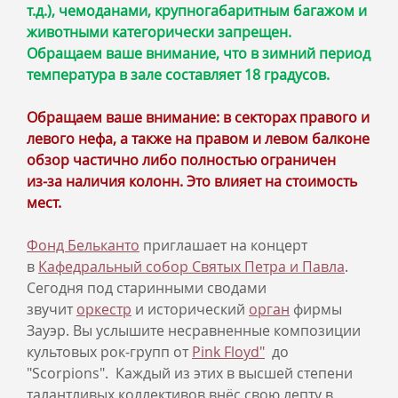
т.д.), чемоданами, крупногабаритным багажом и
животными категорически запрещен.
Обращаем ваше внимание, что в зимний период
температура в зале составляет 18 градусов.
Обращаем ваше внимание: в секторах правого и
левого нефа, а также на правом и левом балконе
обзор частично либо полностью ограничен
из‑за наличия колонн. Это влияет на стоимость
мест.
Фонд Бельканто
приглашает на концерт
в
Кафедральный собор Святых Петра и Павла
.
Сегодня под старинными сводами
звучит
оркестр
и исторический
орган
фирмы
Зауэр. Вы услышите несравненные композиции
культовых рок-групп от
Pink Floyd"
до
"Scorpions". Каждый из этих в высшей степени
талантливых коллективов внёс свою лепту в