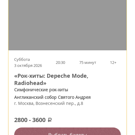
Суббота
20:30
75 минут
12+
3 октября 2026
«Рок-хиты: Depeche Mode,
Radiohead»
Симфонические рок-хиты
Англиканский собор Святого Андрея
г.
Москва
,
Вознесенский пер., д.8
2800
-
3600
a