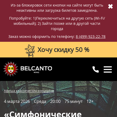
✖
Из-за блокировок сети кнопки на сайте могут быть
неактивны или загрузка билетов замедлена.
Попробуйте: 1)Переключиться на другую сеть (Wi-Fi/
мобильный); 2) Зайти позже или в другой части
города
Заказ можно оформить по телефону:
8 (499) 923-22-78
Хочу скидку 50 %
8 (499) 923-22-78
8 (800) 770-09-71
Купить билет
Фотографии
Отзывы
Афиша классических концертов
для регионов
с 10:00 до 20:00
4 марта 2026
Среда
20:00
75 минут
12+
Вопросы и ответы
Схема зала
«Симфонические