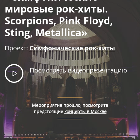
Правила покупки билетов
мировые рок-хиты.
Scorpions, Pink Floyd,
Sting, Metallica»
Проект:
Симфонические рок-хиты
Посмотреть видеопрезентацию
Мероприятие прошло, посмотрите
предстоящие
концерты в Москве