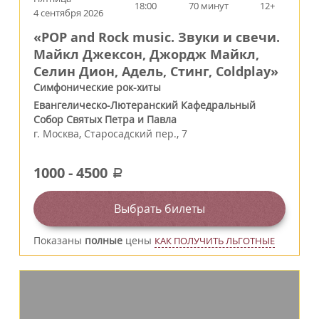
18:00
70 минут
12+
4 сентября 2026
«POP and Rock music. Звуки и свечи.
Майкл Джексон, Джордж Майкл,
Селин Дион, Адель, Стинг, Coldplay»
Симфонические рок-хиты
Евангелическо-Лютеранский Кафедральный
Собор Святых Петра и Павла
г.
Москва
,
Старосадский пер., 7
1000
-
4500
a
Выбрать билеты
Показаны
полные
цены
КАК ПОЛУЧИТЬ ЛЬГОТНЫЕ