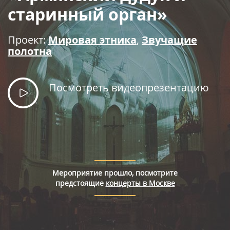
Правила покупки билетов
старинный орган»
Проект:
Мировая этника
,
Звучащие
полотна
Посмотреть видеопрезентацию
Мероприятие прошло, посмотрите
предстоящие
концерты в Москве