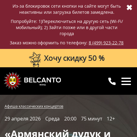
✖
Из-за блокировок сети кнопки на сайте могут быть
неактивны или загрузка билетов замедлена.
Попробуйте: 1)Переключиться на другую сеть (Wi-Fi/
мобильный); 2) Зайти позже или в другой части
города
Заказ можно оформить по телефону:
8 (499) 923-22-78
Хочу скидку 50 %
8 (499) 923-22-78
8 (800) 770-09-71
Купить билет
Фотографии
Отзывы
Афиша классических концертов
для регионов
с 10:00 до 20:00
29 апреля 2026
Среда
20:00
75 минут
12+
Вопросы и ответы
Схема зала
«Армянский дудук и