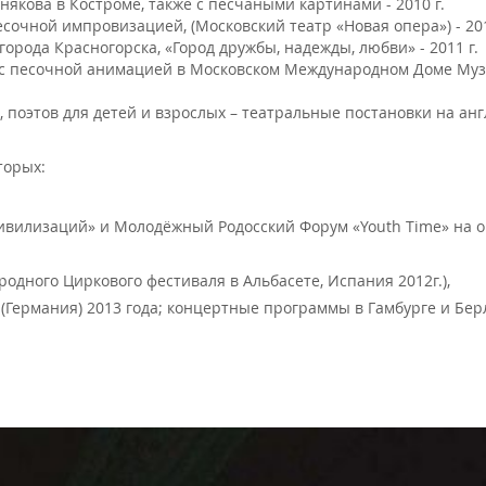
някова в Костроме, также с песчаными картинами - 2010 г.
очной импровизацией, (Московский театр «Новая опера») - 2011 
рода Красногорска, «Город дружбы, надежды, любви» - 2011 г.
х с песочной анимацией в Московском Международном Доме Муз
, поэтов для детей и взрослых – театральные постановки на а
торых:
илизаций» и Молодёжный Родосский Форум «Youth Time» на о.Ро
одного Циркового фестиваля в Альбасете, Испания 2012г.),
 (Германия) 2013 года; концертные программы в Гамбурге и Берл