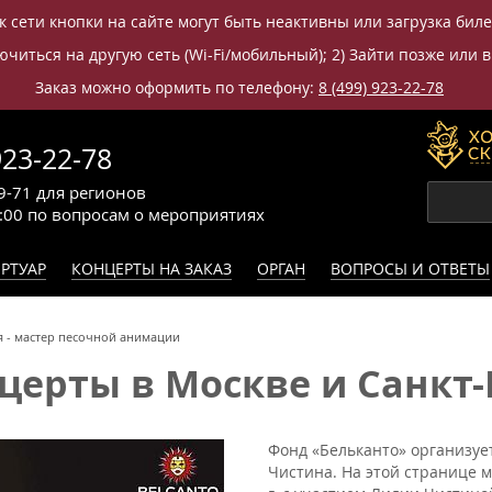
к сети кнопки на сайте могут быть неактивны или загрузка бил
читься на другую сеть (Wi-Fi/мобильный); 2) Зайти позже или в
Заказ можно оформить по телефону:
8 (499) 923-22-78
923-22-78
9-71
для регионов
0:00
по вопросам
о мероприятиях
РТУАР
КОНЦЕРТЫ НА ЗАКАЗ
ОРГАН
ВОПРОСЫ И ОТВЕТЫ
 - мастер песочной анимации
ерты в Москве и Санкт-П
Фонд «Бельканто» организует
Чистина. На этой странице 