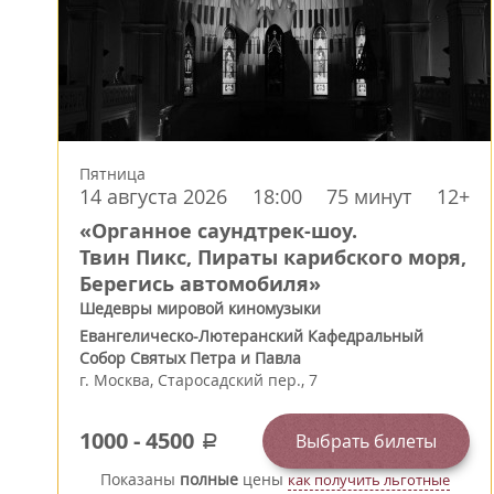
Пятница
14 августа 2026
18:00
75 минут
12+
«Органное саундтрек-шоу.
Твин Пикс, Пираты карибского моря,
Берегись автомобиля»
Шедевры мировой киномузыки
Евангелическо-Лютеранский Кафедральный
Собор Святых Петра и Павла
г.
Москва
,
Старосадский пер., 7
1000
-
4500
Выбрать билеты
a
Показаны
полные
цены
как получить льготные