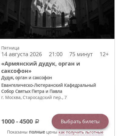
Пятница
14 августа 2026
21:00
75 минут
12+
«Армянский дудук, орган и
саксофон»
Дудук, орган и саксофон
Евангелическо-Лютеранский Кафедральный
Собор Святых Петра и Павла
г.
Москва
,
Старосадский пер., 7
1000
-
4500
Выбрать билеты
a
Показаны
полные
цены
как получить льготные