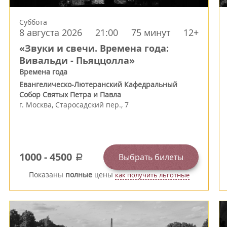
Суббота
8 августа 2026
21:00
75 минут
12+
«Звуки и свечи. Времена года:
Вивальди - Пьяццолла»
Времена года
Евангелическо-Лютеранский Кафедральный
Собор Святых Петра и Павла
г.
Москва
,
Старосадский пер., 7
1000
-
4500
Выбрать билеты
a
Показаны
полные
цены
как получить льготные