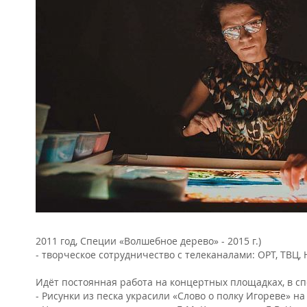
2011 год, Специи «Волшебное дерево» - 2015 г.)
-
творческое сотрудничество с телеканалами: ОРТ, ТВЦ, 
Идёт постоянная работа на концертных площадках, в спе
-
Рисунки из песка украсили «Слово о полку Игореве» на