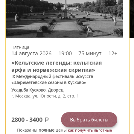
Пятница
14 августа 2026
19:00
75 минут
12+
«Кельтские легенды: кельтская
арфа и норвежская скрипка»
IX Международный фестиваль искусств
«Шереметевские сезоны в Кусково»
Усадьба Кусково. Дворец
г.
Москва
,
ул. Юности, д. 2, стр. 1
2800
-
3400
Выбрать билеты
a
Показаны
полные
цены
как получить льготные