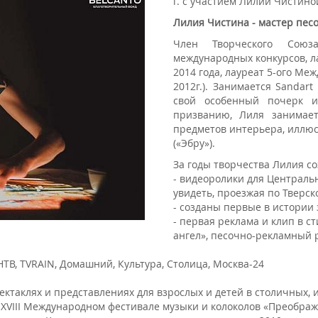
г. с участием Лилии Чистино
Лилия Чистина - мастер пес
Член Творческого Союз
международных конкурсов, л
2014 года, лауреат 5-ого Ме
2012г.). Занимается Sandart
свой особенный почерк и
призванию, Лиля занимает
предметов интерьера, иллюст
(«Эбру»).
За годы творчества Лилия со
- видеоролики для Центральн
увидеть, проезжая по Тверск
-
созданы первые в истории з
-
первая реклама и клип в с
ангел», песочно-рекламный 
НТВ, TVRAIN, Домашний, Культура, Столица, Москва-24
ктаклях и представлениях для взрослых и детей в столичных, и 
 XVIII Международном фестивале музыки и колоколов «Преображен