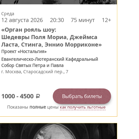
Среда
12 августа 2026
20:30
75 минут
12+
«Орган рояль шоу:
Шедевры Поля Мориа, Джеймса
Ласта, Стинга, Эннио Морриконе»
Проект «Ностальгия»
Евангелическо-Лютеранский Кафедральный
Собор Святых Петра и Павла
г.
Москва
,
Старосадский пер., 7
1000
-
4500
Выбрать билеты
a
Показаны
полные
цены
как получить льготные