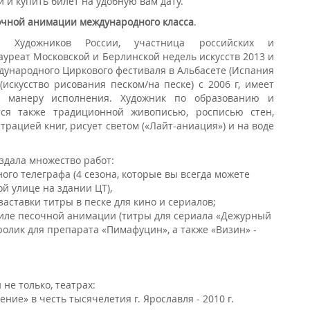
й и купить билет на удобную вам дату.
очной анимации международного класса
.
а Художников России, участница российских и
ауреат Московской и Берлинской недель искусств 2013 и
ждународного Циркового фестиваля в Альбасете (Испания
 (искусство рисования песком/на песке) с 2006 г, имеет
 манеру исполнения. Художник по образованию и
ся также традиционной живописью, росписью стен,
рацией книг, рисует светом («Лайт-аниация») и на воде
здала множество работ:
ого телеграфа (4 сезона, которые вы всегда можете
ой улице на здании ЦТ),
аставки титры в песке для кино и сериалов;
тиле песочной анимации (титры для сериала «Дежурный
ролик для препарата «Пимафуцин», а также «Визин» -
не только, театрах:
ие» в честь тысячелетия г. Ярославля - 2010 г.