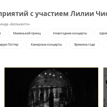
риятий с участием Лилии Чи
онда «Бельканто»
и
Маленький принц
Новогодние концерты
Щелк
арри Поттер
Камерные концерты
Времена года