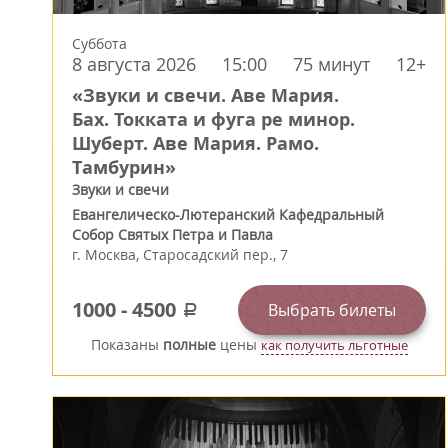
Суббота
8 августа 2026
15:00
75 минут
12+
«Звуки и свечи. Аве Мария.
Бах. Токката и фуга ре минор.
Шуберт. Аве Мария. Рамо.
Тамбурин»
Звуки и свечи
Евангелическо-Лютеранский Кафедральный
Собор Святых Петра и Павла
г.
Москва
,
Старосадский пер., 7
1000
-
4500
Выбрать билеты
a
Показаны
полные
цены
как получить льготные