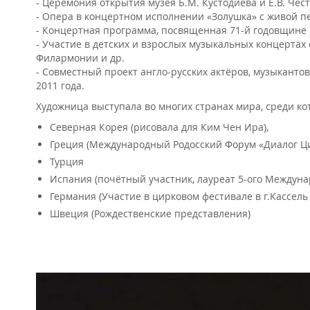
-
Церемония открытия музея Б.М. Кустодиева и Е.В. Чест
-
Опера в концертном исполнении «Золушка» с живой пес
-
Концертная программа, посвященная 71-й годовщине го
-
Участие в детских и взрослых музыкальных концерта
Филармонии и др.
-
Совместный проект англо-русских актёров, музыкантов
2011 года.
Художница выступала во многих странах мира, среди ко
Северная Корея (рисовала для Ким Чен Ира),
Греция (Международный Родосский Форум «Диалог Цив
Турция
Испания (почётный участник, лауреат 5-ого Междунар
Германия (Участие в цирковом фестивале в г.Кассель
Швеция (Рождественские представления)