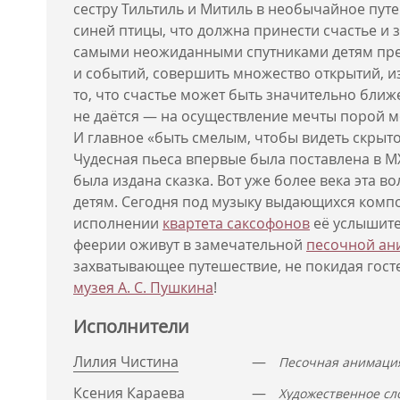
сестру Тильтиль и Митиль в необычайное пут
синей птицы, что должна принести счастье и 
самыми неожиданными спутниками детям пре
и событий, совершить множество открытий, и
то, что счастье может быть значительно ближе
не даётся — на осуществление мечты порой м
И главное «быть смелым, чтобы видеть скрыт
Чудесная пьеса впервые была поставлена в МХ
была издана сказка. Вот уже более века эта 
детям. Сегодня под музыку выдающихся комп
исполнении
квартета саксофонов
её услышите
феерии оживут в замечательной
песочной ан
захватывающее путешествие, не покидая гост
музея А. С. Пушкина
!
Исполнители
Лилия Чистина
—
Песочная анимаци
Ксения Караева
—
Художественное сл