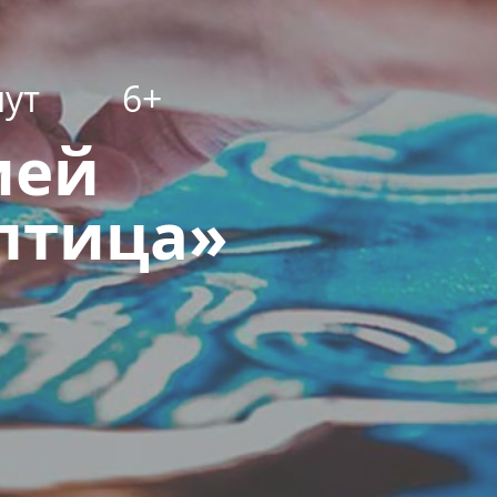
нут
6+
ией
птица»