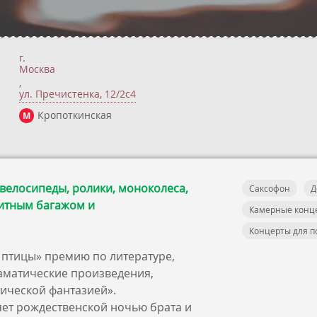
г.
Москва
,
ул. Пречистенка, 12/2c4
Кропоткинская
М
 велосипеды, ролики, моноколеса,
Саксофон
Д
ритным багажом и
Камерные конц
Концерты для п
й птицы» премию по литературе,
аматические произведения,
ической фантазией».
ет рождественской ночью брата и