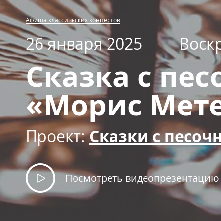
Афиша классических концертов
26 января 2025
Воск
Сказка с пе
«Морис Мете
Проект:
Сказки с песо
Посмотреть видеопрезентацию