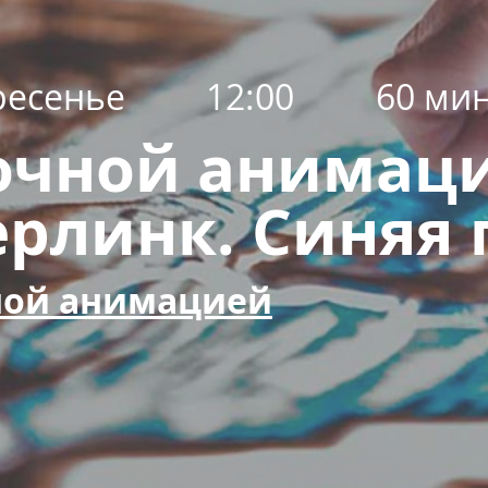
ресенье
12:00
60 ми
сочной анимац
рлинк. Синяя 
чной анимацией