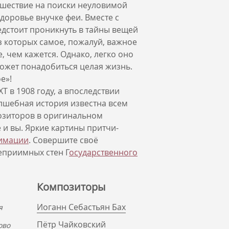
ешествие на поиски неуловимой
здоровье внучке феи. Вместе с
дстоит проникнуть в тайны вещей
з которых самое, пожалуй, важное
, чем кажется. Однако, легко оно
ожет понадобиться целая жизнь.
ое»!
Т в 1908 году, а впоследствии
волшебная история известна всем
озиторов в оригинальном
 и вы. Яркие картины притчи-
имации
. Совершите своё
еприимных стен Г
осударственного
Композиторы
Иоганн Себастьян Бах
я
Пётр Чайковский
ово