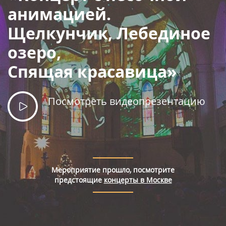
Правила покупки билетов
анимацией.
Щелкунчик, Лебединое
озеро,
Спящая красавица»
Посмотреть видеопрезентацию
Мероприятие прошло, посмотрите
предстоящие
концерты в Москве