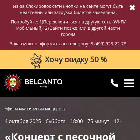
✖
Из-за блокировок сети кнопки на сайте могут быть
неактивны или загрузка билетов замедлена.
Попробуйте: 1)Переключиться на другую сеть (Wi-Fi/
мобильный); 2) Зайти позже или в другой части
города
Заказ можно оформить по телефону:
8 (499) 923-22-78
Хочу скидку 50 %
8 (499) 923-22-78
8 (800) 770-09-71
Купить билет
Фотографии
Отзывы
Афиша классических концертов
для регионов
с 10:00 до 20:00
4 октября 2025
Суббота
18:00
75 минут
12+
Вопросы и ответы
Схема зала
«Концерт с песочной