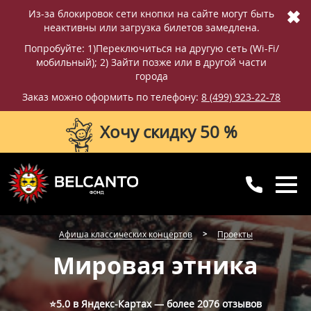
✖
Из-за блокировок сети кнопки на сайте могут быть
неактивны или загрузка билетов замедлена.
Попробуйте: 1)Переключиться на другую сеть (Wi-Fi/
мобильный); 2) Зайти позже или в другой части
города
Заказ можно оформить по телефону:
8 (499) 923-22-78
Хочу скидку 50 %
8 (499) 923-22-78
8 (800) 770-09-71
Афиша классических концертов
Проекты
для регионов
с 10:00 до 20:00
Мировая этника
⭐5.0 в Яндекс-Картах — более
2076 отзывов