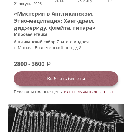
20:00
75 минут
12+
21 августа 2026
«Мистерия в Англиканском.
Этно‑медитация: Ханг-драм,
диджериду, флейта, гитара»
Мировая этника
Англиканский собор Святого Андрея
г.
Москва
,
Вознесенский пер., д.8
2800
-
3600
a
Выбрать билеты
Показаны
полные
цены
КАК ПОЛУЧИТЬ ЛЬГОТНЫЕ