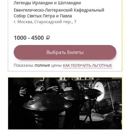
Легенды Ирландии и Шотландии
Евангелическо-Лютеранский Кафедральный
Собор Святых Петра и Павла
г.
Москва
,
Старосадский пер., 7
1000
-
4500
a
Выбрать билеты
Показаны
полные
цены
КАК ПОЛУЧИТЬ ЛЬГОТНЫЕ