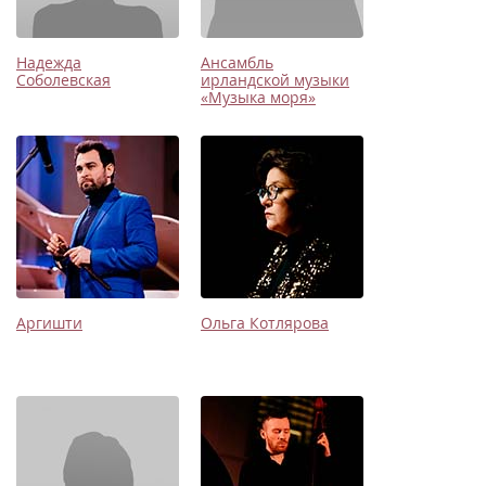
Надежда
Ансамбль
Соболевская
ирландской музыки
«Музыка моря»
Аргишти
Ольга Котлярова