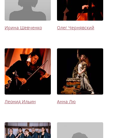
Ирина Шевченко
Олег Чернявский
Леонид Ильин
Анна Лю