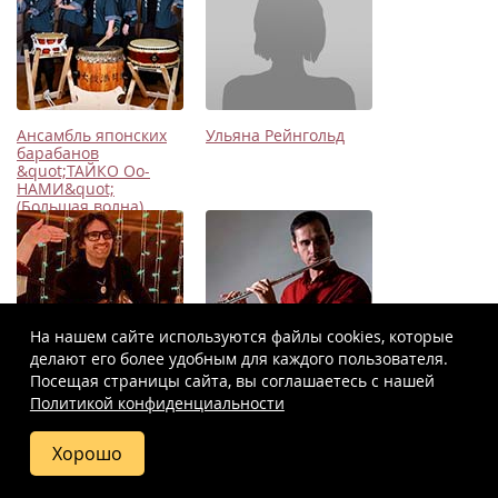
Ансамбль японских
Ульяна Рейнгольд
барабанов
&quot;ТАЙКО Оо-
НАМИ&quot;
(Большая волна)
На нашем сайте используются файлы cookies, которые
делают его более удобным для каждого пользователя.
Посещая страницы сайта, вы соглашаетесь c нашей
Денис Баранов
Андрей Алиев
Политикой конфиденциальности
Хорошо