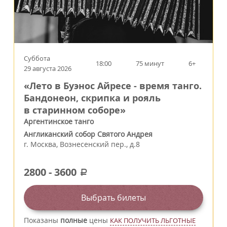
Суббота
18:00
75 минут
6+
29 августа 2026
«Лето в Буэнос Айресе - время танго.
Бандонеон, скрипка и рояль
в старинном соборе»
Аргентинское танго
Англиканский собор Святого Андрея
г.
Москва
,
Вознесенский пер., д.8
2800
-
3600
a
Выбрать билеты
Показаны
полные
цены
КАК ПОЛУЧИТЬ ЛЬГОТНЫЕ