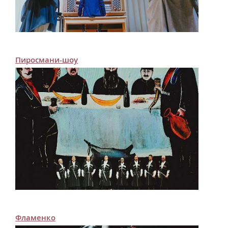
Пиросмани-шоу
Фламенко