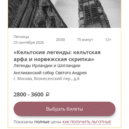
Пятница
20:00
75 минут
12+
25 сентября 2026
«Кельтские легенды: кельтская
арфа и норвежская скрипка»
Легенды Ирландии и Шотландии
Англиканский собор Святого Андрея
г.
Москва
,
Вознесенский пер., д.8
2800
-
3600
a
Выбрать билеты
Показаны
полные
цены
КАК ПОЛУЧИТЬ ЛЬГОТНЫЕ