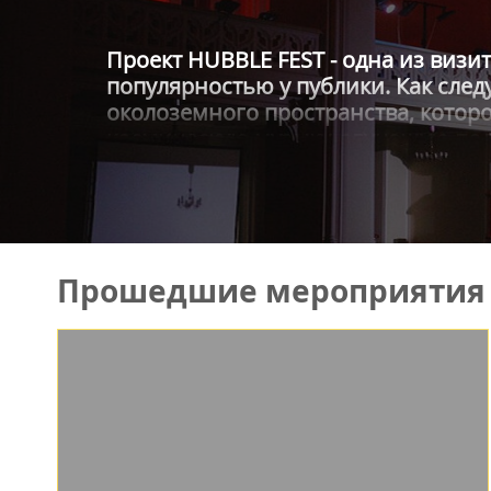
Проект HUBBLE FEST - одна из визи
популярностью у публики. Как след
околоземного пространства, котор
космическую музыку, звучащую под
услышите бессмертные шедевры В.А
академической хоровой капеллы Ро
замечательных солистов, камерног
Именно торжественный и величест
вечной гармонии, в которой соеди
Прошедшие мероприятия