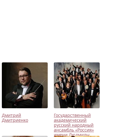
Дмитрий
Государственный
Дмитриенко
академический
русский народный
ансамбль «Россия»
имени Людмилы