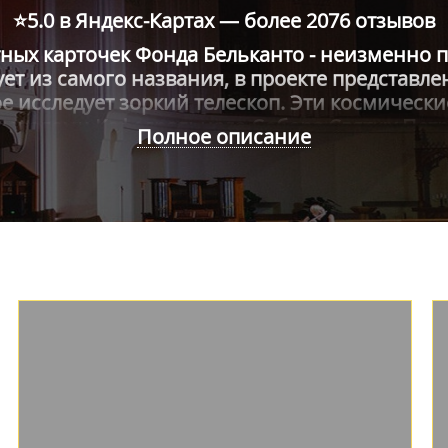
⭐5.0 в Яндекс-Картах — более
2076 отзывов
тных карточек Фонда Бельканто - неизменно 
ует из самого названия, в проекте представ
ое исследует зоркий телескоп. Эти космичес
 сводами Кафедрального Собора Святых Петра
Полное описание
.Моцарта, И.С.Баха, Л.ван Бетховена в испо
ссии им.А.А.Юрлова, Центрального военного
о оркестра "Молодая Москва", ансамбля PERC
венный голос этого старинного инструмента
няются Музыка и Вселенная.